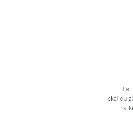
Før
skal du g
hvil