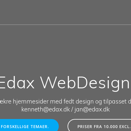
Edax WebDesign
ækre hjemmesider med fedt design og tilpasset d
kenneth@edax.dk / jan@edax.dk
FORSKELLIGE TEMAER.
PRISER FRA 10.000 EXCL