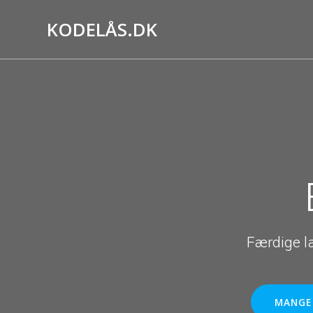
Skip
to
KODELÅS.DK
content
Færdige l
MANGE 