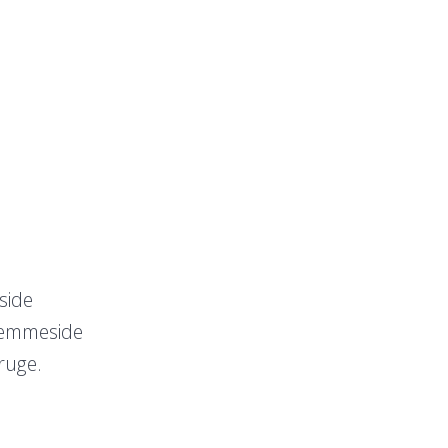
side
hjemmeside
ruge.